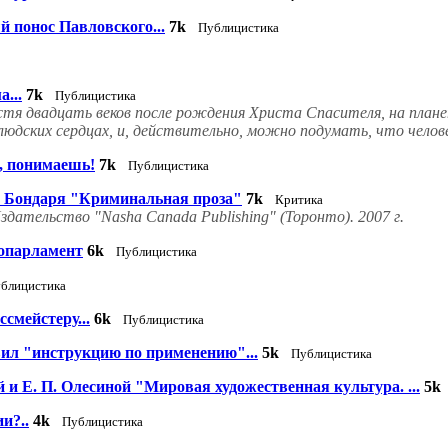
й понос Павловского...
7k
Публицистика
...
7k
Публицистика
устя двадцать веков после рождения Христа Спасителя, на план
 людских сердцах, и, действительно, можно подумать, что челове
, понимаешь!
7k
Публицистика
а Бондаря "Криминальная проза"
7k
Критика
здательство "Nasha Canada Publishing" (Торонто). 2007 г.
ропарламент
6k
Публицистика
блицистика
смейстеру...
6k
Публицистика
ил "инструкцию по применению"...
5k
Публицистика
й и Е. П. Олесиной "Мировая художественная культура. ...
5k
и?..
4k
Публицистика