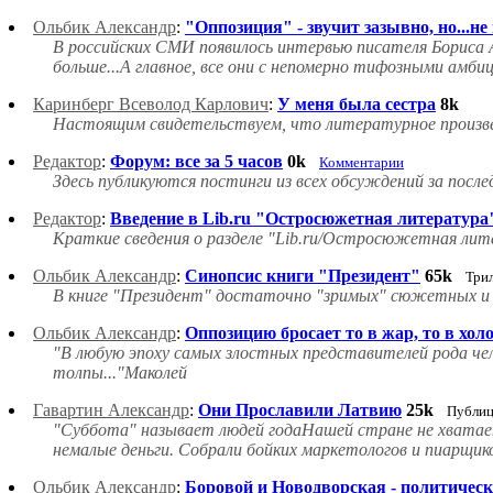
Ольбик Александр
:
"Оппозиция" - звучит зазывно, но...не 
В российских СМИ появилось интервью писателя Бориса А
больше...А главное, все они с непомерно тифозными амбиц
Каринберг Всеволод Карлович
:
У меня была сестра
8k
Настоящим свидетельствуем, что литературное произведе
Редактор
:
Форум: все за 5 часов
0k
Комментарии
Здесь публикуются постинги из всех обсуждений за после
Редактор
:
Введение в Lib.ru "Остросюжетная литература
Краткие сведения о разделе "Lib.ru/Остросюжетная лите
Ольбик Александр
:
Синопсис книги "Президент"
65k
Три
В книге "Президент" достаточно "зримых" сюжетных и 
Ольбик Александр
:
Оппозицию бросает то в жар, то в холод
"В любую эпоху самых злостных представителей рода чело
толпы..."Маколей
Гавартин Александр
:
Они Прославили Латвию
25k
Публиц
"Суббота" называет людей годаНашей стране не хватает
немалые деньги. Собрали бойких маркетологов и пиарщиков
Ольбик Александр
:
Боровой и Новодворская - политичес