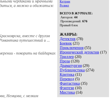
пыльными чердаками и мрачными
Кетрин
ордиться, а можно и обижаться:
Реликт
ВСЕГО В ЖУРНАЛЕ:
Авторов:
44
Произведений:
676
Правый блок
ЖАНРЫ:
Красноярска, вместе с другом
Детектив
(78)
 Романтика путешествий и ...
Боевик
(21)
Приключения
(55)
Иронический детектив
(17)
ерении - покорить на байдарках
Триллер
(20)
Проза
(120)
Драматургия
(29)
Публицистика
(274)
Критика
(11)
Перевод
(5)
Фантастика
(35)
Фэнтези
(10)
Мистика
(14)
ва, Немцова, с мелким