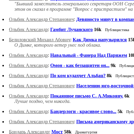
"Бывший заместитель генерального секретаря ООН Сер
этом он сказал в программе "Вопрос с пристрастием" на
Ольбик Александр Степанович
:
Девяносто минут в компа
Ольбик Александр
:
Гамбит Лучанского
16k
Публицистика
Белиловский Михаил Абович
:
Как Димка напузырился
15
О Димке, которого ветер унес под облака.
Ольбик Александр
:
Навальный - Фанера Над Парижем
10
Ольбик Александр
:
Омон - как беззащитен он...
9k
Публици
Ольбик Александр
:
По ком кудахчет Альбац?
8k
Публицист
Ольбик Александр Степанович
:
Населению юго-восточной 
Ольбик Александр
:
Покаянное письмо С. А.Микояну.
6k
Лучше поздно, чем никогда.
Ольбик Александр
:
Бандерлоги - красивое слово...
5k
Пуб
Ольбик Александр Степанович
:
Письма американскому др
Бондарь Александр
:
Мост
58k
Драматургия