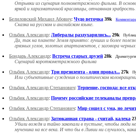
Отрывки из сценария полнометражного фильма. В основе
яркой и харизматичной красавицы, отчаянная храбрость
Белиловский Михаил Абович
:
Чудо веточка
39k
Комментар
Сказка на русском и английском языке.
Ольбик Александр
:
Либералы раздухарились...
29k
Публиц
Да, так на планете Земля принято: лучших и более полез
грязных углов, золотых апартаментов, с заговора черных 
Бондарь Александр
:
Встреча старых друзей
28k
Драматурги
Сценарий короткометражного фильма
Ольбик Александр
:
Три президента - один провал...
27k
П
Или субъективные суждения о политическом коловращении
Ольбик Александр Степанович
:
Терпение, господа: все от
Ольбик Александр
:
Почему российские телеканалы превр
Ольбик Александр Степанович
:
Мир сошел с ума, но лечить
Ольбик Александр
:
Затюканная страна - считай, калека
2
Убили вождя и тайно закопали в пустыне, чтобы люди не м
мученика на все века. И что бы в Ливии ни случилось, кака