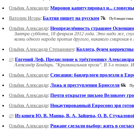
Ольбик Александр
:
Миронов капитулировал и... словесны
Ватолин Игорь
:
Балтия пишет на русском
7k
Публицистика
Ольбик Александр
:
Неопределённость страшнее Освенцима
Завтра суббота, 18 февраля 2012 года. Это надо же, сп
козни одного народа против другого, никакого смирения в
Ольбик Александр Степанович
:
Коллега, будем корректны
///
:
Евгений Леф. Предисловие к трёхтомнику Александр
Александр Бондарь. "Криминальная проза". В 3-х томах. И
Ольбик Александр
:
Сенсация: бандерлоги пролезли в Ев
Ольбик Александр
:
Ложь и преступления Брюсселя
6k
Пу
Ольбик Александр
:
Почти открытое письмо Великому грос
Ольбик Александр
:
Нокаутированный Евросоюз зря готов
///
:
Из книги Ю. В. Манна, В. А. Зайцева, О. В. Стукалово
Ольбик Александр
:
Рижане сделали выбор: жить в согласи