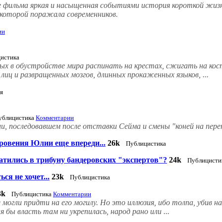
 фильма яркая и насыщенная событиями история короткой жизн
 которой поражала современников.
ии
истика
ных в обустройстве мира распинать на крестах, сжигать на кост
лиц и развращенных мозгов, длинных прокаженных языков, ...
я
ублицистика
Комментарии
, последовавшем после отставки Сейма и смены "коней на пере
кровения Юлии еще впереди...
26k
Публицистика
атились в трибуну бандеровских "экспертов"?
24k
Публицисти
ся не хочет...
23k
Публицистика
3k
Публицистика
Комментарии
огли придти на его могилу. Но это иллюзия, ибо толпа, убив на 
я бы власть там ни укрепилась, народ рано или ...