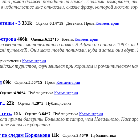
 что роман должен походить на замок - с залами, коморками, 
, в издательстве мне отказали, сказав фразу, которой можно г
атаны - 3
331k
Оценка:
6.14*19
Детектив, Проза
Комментарии
Ветрова
466k
Оценка:
6.12*15
Боевик
Комментарии
азведроты мотопехотного полка. В Афган он попал в 1987г. из 
ой путевкеЋ. Они мало тогда понимали, куда и зачем они едут.
иключения
Комментарии
ийских туристов, случившиеся при хорошем и романтическом нам
я
89k
Оценка:
5.56*15
Проза
Комментарии
Оценка:
4.96*4
Публицистика
Комментарии
...
22k
Оценка:
4.29*5
Публицистика
 сеть.
15k
Оценка:
3.64*7
Публицистика
Комментарии
 роли примы балерины Большого театра, чем Навального, Каспаро
тве главы государства.
 по следам Коржакова
11k
Оценка:
3.46*9
Публицистика