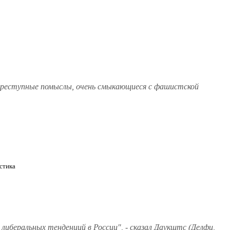
на преступные помыслы, очень смыкающиеся с фашистской
стика
либеральных тенденций в России", - сказал Даукштс (Делфи,