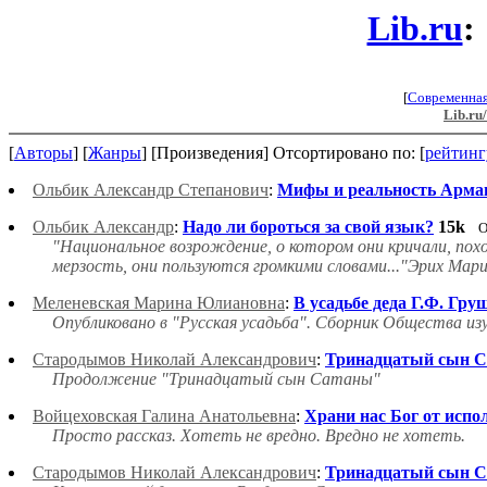
Lib.ru
:
[
Современна
Lib.ru
[
Авторы
] [
Жанры
] [Произведения] Отсортировано по: [
рейтинг
Ольбик Александр Степанович
:
Мифы и реальность Арма
Ольбик Александр
:
Надо ли бороться за свой язык?
15k
О
"Национальное возрождение, о котором они кричали, пох
мерзость, они пользуются громкими словами..."Эрих Мари
Меленевская Марина Юлиановна
:
В усадьбе деда Г.Ф. Гру
Опубликовано в "Русская усадьба". Сборник Общества изу
Стародымов Николай Александрович
:
Тринадцатый сын С
Продолжение "Тринадцатый сын Сатаны"
Войцеховская Галина Анатольевна
:
Храни нас Бог от исп
Просто рассказ. Хотеть не вредно. Вредно не хотеть.
Стародымов Николай Александрович
:
Тринадцатый сын С