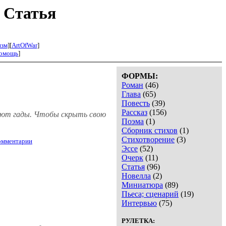
 Статья
изм
][
ArtOfWar
]
омощь
]
ФОРМЫ:
Роман
(46)
Глава
(65)
Повесть
(39)
Рассказ
(156)
лзают гады. Чтобы скрыть свою
Поэма
(1)
Сборник стихов
(1)
Стихотворение
(3)
омментарии
Эссе
(52)
Очерк
(11)
Статья
(96)
Новелла
(2)
Миниатюра
(89)
Пьеса; сценарий
(19)
Интервью
(75)
РУЛЕТКА: