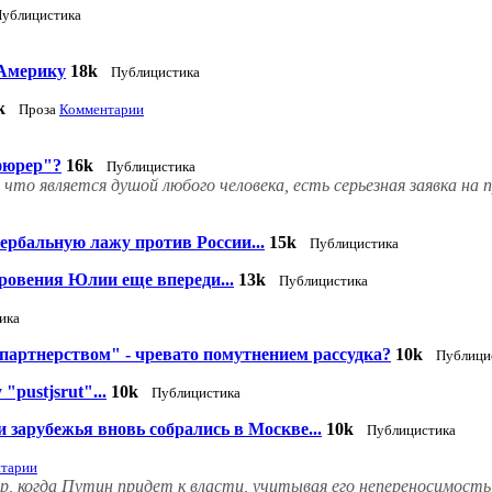
ублицистика
 Америку
18k
Публицистика
k
Проза
Комментарии
фюрер"?
16k
Публицистика
, что является душой любого человека, есть серьезная заявка 
ербальную лажу против России...
15k
Публицистика
кровения Юлии еще впереди...
13k
Публицистика
ика
партнерством" - чревато помутнением рассудка?
10k
Публици
pustjsrut"...
10k
Публицистика
 зарубежья вновь собрались в Москве...
10k
Публицистика
тарии
р, когда Путин придет к власти, учитывая его непереносимость 