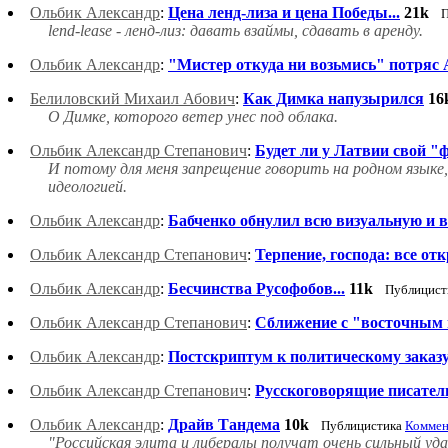
Ольбик Александр
:
Цена ленд-лиза и цена Победы...
21k
П
lend-lease - ленд-лиз: давать взаймы, сдавать в аренду.
Ольбик Александр
:
"Мистер откуда ни возьмись" потряс
Белиловский Михаил Абович
:
Как Димка напузырился
16
О Димке, которого ветер унес под облака.
Ольбик Александр Степанович
:
Будет ли у Латвии свой "
И потому для меня запрещение говорить на родном языке
идеологией.
Ольбик Александр
:
Бабченко обнулил всю визуальную и в
Ольбик Александр Степанович
:
Терпение, господа: все от
Ольбик Александр
:
Бесчинства Русофобов...
11k
Публицист
Ольбик Александр Степанович
:
Сближение с "восточным 
Ольбик Александр
:
Постскриптум к политическому заказу "
Ольбик Александр Степанович
:
Русскоговорящие писатели
Ольбик Александр
:
Драйв Тандема
10k
Публицистика
Коммен
"Российская элита и либералы получат очень сильный уда