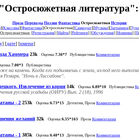
 "Остросюжетная литература":
Проза
Переводы
Поэзия
Фантастика
Остросюжетная
История
я
][
Классика
][
Фантастика
]|Остросюжетная|[
Самиздат
][
Музыка
][
Заграница
][
Тур
/Остросюжетная:
[
Регистрация
] [
Найти
] [
Рейтинги
] [
Обсуждения
] [
Новинки
] [
П
у
] [
дате
] [
имени
]
нда Хаммера
23k
Оценка:
7.36*7
Публицистика
Комментарии
ценка:
7.00*3
Публицистика
оже на камень. Когда его подымаешь с земли, из-под него выпо
я Ремарк. "Ночь в Лиссабоне".
шецкого. Извлечение из корня
14k
Оценка:
6.89*10
Публицистика
К
чения русской усадьбы (ОИРУ) Вып. 2 (18), 1996
атаны - 2
253k
Оценка:
6.73*15
Детектив, Проза
Комментарии
олнения желаний
32k
Оценка:
6.55*163
Проза
Комментарии
атаны - 1
385k
Оценка:
6.48*13
Детектив, Проза
Комментарии