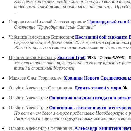
Классический детектив.Валдимир Солоухин как-то писал,
подвалами. Такой роман попытался написать и я. Правда
...
Стародымов Николай Александрович
:
Тринадцатый сын С
Окончание "Тринадцатый сын Сатаны"
Чебышев Александр Борисович
:
Последний бой сержанта 
Сергею тогда, в Афгане было 20 лет, он был сержантом р
Жекой Зайцевым из мотопехотного полка по Јкомсомольск
Пряничников Николай
:
Золотой Гроб
498k
Оценка:
5.99*51
Пр
Ужасные приключения, выпавшие на голову простых росс
тихий и спокойный Керженец
Маркеев Олег Георгиевич
:
Хроники Нового Средневековь
Ольбик Александр Степанович
:
Девять этажей у моря
9k
Ольбик Александр
:
Оппозиция получила пендаля и визжит
Ольбик Александр
:
Оппозиция - состоявшаяся агентурная
Но вот в чем дело: я скорее представлю Новодворскую в
Рыжковым и еще сотню-другую таких же хватов, в качес
Ольбик Александр Степанович
:
Александр Хинштейн идет