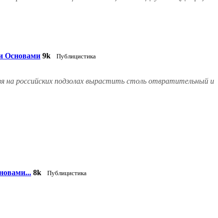
ми Основами
9k
Публицистика
зя на российских подзолах вырастить столь отвратительный и
новами...
8k
Публицистика