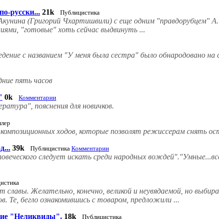
по-русски...
21k
Публицистика
кунина (Григорий Чхартишвили) с еще одним "правдорубцем" А. 
иями, "готовые" хоть сейчас выдвинуть ...
ние с названием "У меня была сестра" было обнародовано на се
дние пять часов
"
0k
Комментарии
ратура", пояснения для новичков.
ллер
композиционных ходов, которые позволят режиссерам снять о
...
39k
Публицистика
Комментарии
веческого следует искать среди народных вождей"."Умные...всег
истика
 славы. Желательно, конечно, великой и неувядаемой, но выбир
. Те, бегло ознакомившись с товаром, предложили ...
кие "Неликвиды".
18k
Публицистика