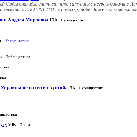
гей Орджоникидзе считает, что ситуация с негражданами в Л
 телеканале PRO100TV."Я не помню, чтобы даже в развивающихся
нии Андрея Миронова
17k
Публицистика
k
Комментарии
k
Публицистика
стика
ика
Украины не по пути с хунтой...
7k
Публицистика
лицистика
угу
93k
Проза