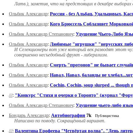
Латв.), заметив, что на предстоящих в декабре выборах 
Ольбик Александр
:
Россия - без Альбац, Удальцовых, Кас
Ольбик Александр
:
Кого Брюссель Соблазняет Морковко
Ольбик Александр Степанович
:
Удушение Чьего-Либо Язы
Ольбик Александр
:
Любимые "игрушки" "нерусских либе
И Селекционеры вот уже который век разводят этот чу
совершенно несъедобный фрукт - либерализм.
Ольбик Александр
:
Смерть "протонов" не бывает случайн
Ольбик Александр
:
Навал, Навал, баланды не хлебал...хотя
Ольбик Александр
:
Cochin, Cochin, soup slurped ... though n
///
:
"Конкурс "Cтихи и очерки о Торонто" (журнал "Форум" 
Ольбик Александр Степанович
:
Удушение чьего-либо язык
Бондарь Александр
:
Автобиография
7k
Публицистика
Написано по поводу. Сокращённый вариант.
///
:
Валентина Ерофеева "Четвёртая волна". "День литера