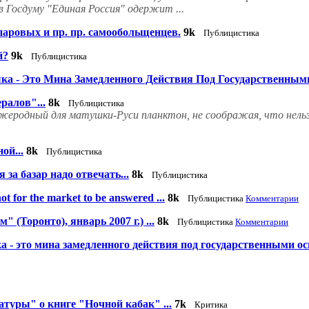
в Госдуму "Единая Россия" одержит ...
паровых и пр. пр. самообольщенцев.
9k
Публицистика
й?
9k
Публицистика
ка - Это Мина Замедленного Действия Под Государственны
ралов"...
8k
Публицистика
жеродный для матушки-Руси планктон, не соображая, что нель
ой...
8k
Публицистика
 за базар надо отвечать...
8k
Публицистика
ot for the market to be answered ...
8k
Публицистика
Комментарии
(Торонто), январь 2007 г.) ...
8k
Публицистика
Комментарии
а - это мина замедленного действия под государственными ос
туры" о книге "Ночной кабак" ...
7k
Критика